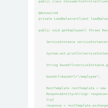
 public class ConsumerControllerClien
 @Autowired

 private LoadBalancerClient loadBalan
 public void getEmployee() throws Res
     ServiceInstance serviceInstance=
     System.out.println(serviceInstan
     String baseUrl=serviceInstance.g
     baseUrl=baseUrl+"/employee";

     RestTemplate restTemplate = new 
     ResponseEntity<String> response=
     try{

     response = restTemplate.exchange