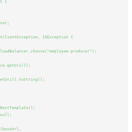
t {

cer;

tClientException, IOException {

loadBalancer.choose("employee-producer");

ce.getUri());

etUri().toString();

RestTemplate();

null;

(baseUrl,
