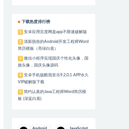
下载热度排行榜
安卓应用百度网盘app不限速破解版
1
清新脱俗的Android开发工程师Word
2
简历模板（亮绿白底）
微信小程序实现国庆个性化头像，国
3
旗头像，国庆头像源码
安卓手机版酷我音乐9.2.0.1 APP永久
4
VIP破解版下载
简约认真的Java工程师Word简历模
5
板 (深蓝白底)
Android
JavaScript