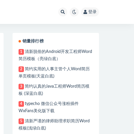
登录
销量排行榜
清新脱俗的Android开发工程师Word
1
简历模板（亮绿白底）
简约实用的人事主管个人Word简历
2
单页模板(天蓝白底)
简约认真的Java工程师Word简历模
3
板 (深蓝白底)
typecho 微信公众号涨粉插件
4
WxFans美化版下载
清新严谨的律师助理求职简历Word
5
模板(浅绿白底)