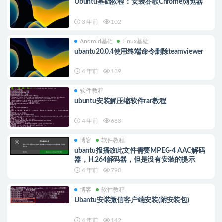
Ubuntu基础教程：安装谷歌Chrome浏览器
3 年前
102
Android基础
Linux基础
ubantu20.0.4使用终端命令删除teamviewer
4 年前
139
软件教程
ubuntu安装解压缩软件rar教程
4 年前
663
博客
软件教程
ubantu报播放此文件需要MPEG-4 AAC解码
器，H.264解码器，但是没有安装的提示
4 年前
790
博客
软件教程
Ubantu安装微信客户端安装(附安装包)
4 年前
142