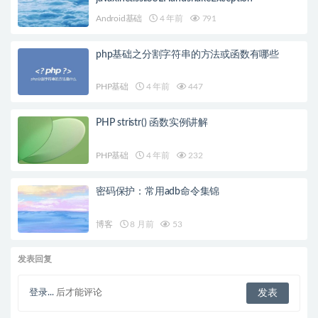
Android基础
4 年前
791
php基础之分割字符串的方法或函数有哪些
PHP基础
4 年前
447
PHP stristr() 函数实例讲解
PHP基础
4 年前
232
密码保护：常用adb命令集锦
博客
8 月前
53
发表回复
登录...
后才能评论