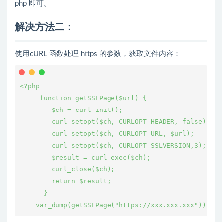
php 即可。
解决方法二：
使用cURL 函数处理 https 的参数，获取文件内容：
<?php

     function getSSLPage($url) {

        $ch = curl_init();

        curl_setopt($ch, CURLOPT_HEADER, false);

        curl_setopt($ch, CURLOPT_URL, $url);

        curl_setopt($ch, CURLOPT_SSLVERSION,3); 

        $result = curl_exec($ch);

        curl_close($ch);

        return $result;

      }
