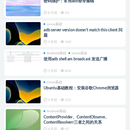
密码保护：常用adb命令集锦
8 月前
53
Linux基础
adb server version doesn’t match this client 问
题
3 年前
160
Android基础
Linux基础
使用adb shell am broadcast 发送广播
3 年前
836
Linux基础
Ubuntu基础教程：安装谷歌Chrome浏览器
3 年前
102
Android基础
ContentProvider、ContentObserve、
ContentResolverr三者之间的关系
4 年前
93