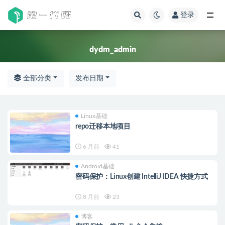
登录
全部
dydm_admin
全部分类
发布日期
Linux基础
repo迁移本地项目
6 月前
41
Android基础
密码保护：Linux创建 IntelliJ IDEA 快捷方式
8 月前
23
博客