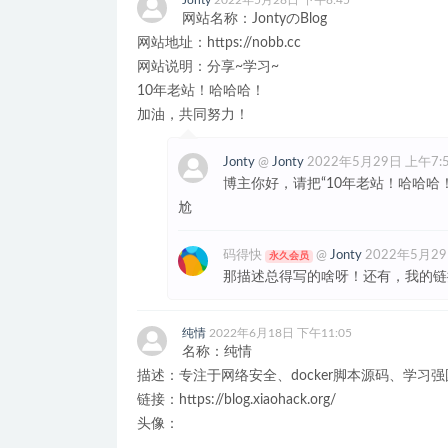
Jonty
2022年5月28日 下午8:45
网站名称：JontyのBlog
网站地址：https://nobb.cc
网站说明：分享~学习~
10年老站！哈哈哈！
加油，共同努力！
Jonty
@
Jonty
2022年5月29日 上午7:
博主你好，请把“10年老站！哈哈哈
尬
码得快
@
Jonty
2022年5月29
永久会员
那描述总得写的啥呀！还有，我的链
纯情
2022年6月18日 下午11:05
名称：纯情
描述：专注于网络安全、docker脚本源码、学习强国
链接：https://blog.xiaohack.org/
头像：