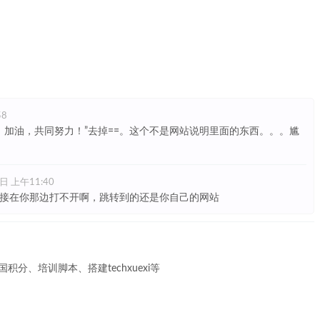
58
！加油，共同努力！”去掉==。这个不是网站说明里面的东西。。。尴
日 上午11:40
接在你那边打不开啊，跳转到的还是你自己的网站
积分、培训脚本、搭建techxuexi等