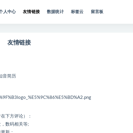
个人中心
友情链接
数据统计
标签云
留言板
友情链接
知音简历
E9%9F%B3logo_%E5%9C%86%E5%BD%A2.png
者在下方评论）：
，数码相关等;
持更新；