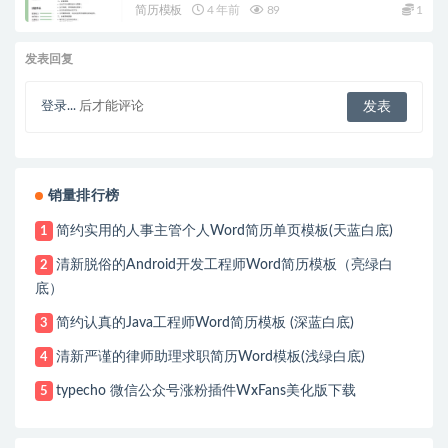
简历模板
4 年前
89
1
发表回复
登录...
后才能评论
销量排行榜
简约实用的人事主管个人Word简历单页模板(天蓝白底)
1
清新脱俗的Android开发工程师Word简历模板（亮绿白
2
底）
简约认真的Java工程师Word简历模板 (深蓝白底)
3
清新严谨的律师助理求职简历Word模板(浅绿白底)
4
typecho 微信公众号涨粉插件WxFans美化版下载
5