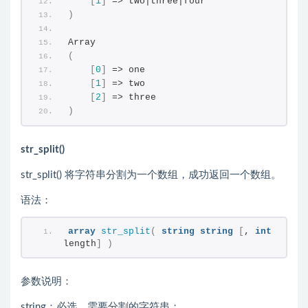
[
1
]
 => two|three|four
)
Array
(
[
0
]
 => one
[
1
]
 => two
[
2
]
 => three
)
str_split()
str_split() 将字符串分割为一个数组，成功返回一个数组。
语法：
array
str_split
(
string
string
[
, 
int
length
]
)
参数说明：
string：必选，需要分割的字符串；