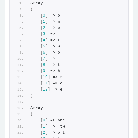
Array
(
[
0
]
 => o
[
1
]
 => n
[
2
]
 => e
[
3
]
 =>  
[
4
]
 => t
[
5
]
 => w
[
6
]
 => o
[
7
]
 =>  
[
8
]
 => t
[
9
]
 => h
[
10
]
 => r
[
11
]
 => e
[
12
]
 => e
)
Array
(
[
0
]
 => one
[
1
]
 =>  tw
[
2
]
 => o t