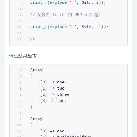
print_r
(
explode
(
'|'
, 
$str,
2
))
;
// 负数的 limit（自 PHP 5.1 起）
print_r
(
explode
(
'|'
, 
$str,
-1
))
;
?
>
输出结果如下：
Array
(
[
0
]
 => one
[
1
]
 => two
[
2
]
 => three
[
3
]
 => four
)
Array
(
[
0
]
 => one