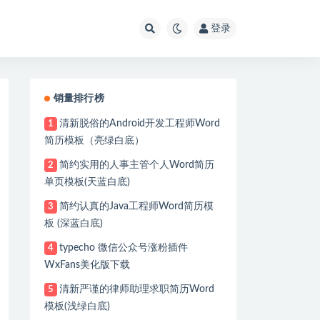
登录
销量排行榜
清新脱俗的Android开发工程师Word
1
简历模板（亮绿白底）
简约实用的人事主管个人Word简历
2
单页模板(天蓝白底)
简约认真的Java工程师Word简历模
3
板 (深蓝白底)
typecho 微信公众号涨粉插件
4
WxFans美化版下载
清新严谨的律师助理求职简历Word
5
模板(浅绿白底)