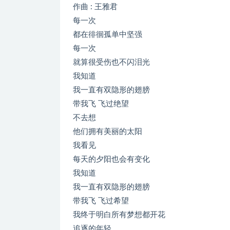
作曲 : 王雅君
每一次
都在徘徊孤单中坚强
每一次
就算很受伤也不闪泪光
我知道
我一直有双隐形的翅膀
带我飞 飞过绝望
不去想
他们拥有美丽的太阳
我看见
每天的夕阳也会有变化
我知道
我一直有双隐形的翅膀
带我飞 飞过希望
我终于明白所有梦想都开花
追逐的年轻