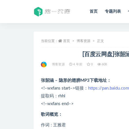
首页
专题列表
全部
当前位置：
首页
博客资源
正文
[百度云网盘]张韶
博客资源
4 年前
0
608
张韶涵 – 隐形的翅膀MP3下载地址：
<!–wxfans start–>链接：
https://pan.baidu.
提取码：rhhl
<!–wxfans end–>
歌词概览：
作词 : 王雅君