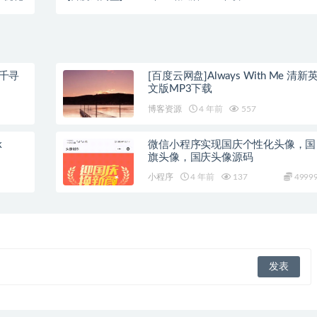
与千寻
[百度云网盘]Always With Me 清新
文版MP3下载
博客资源
4 年前
557
k
微信小程序实现国庆个性化头像，国
旗头像，国庆头像源码
小程序
4 年前
137
4999