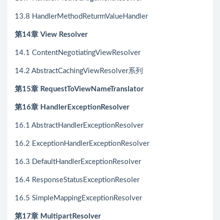
13.8 HandlerMethodReturmValueHandler
第14章 View Resolver
14.1 ContentNegotiatingViewResolver
14.2 AbstractCachingViewResolver系列
第15章 RequestToViewNameTranslator
第16章 HandlerExceptionResolver
16.1 AbstractHandlerExceptionResolver
16.2 ExceptionHandlerExceptionResolver
16.3 DefaultHandlerExceptionResolver
16.4 ResponseStatusExceptionResoler
16.5 SimpleMappingExceptionResolver
第17章 MultipartResolver