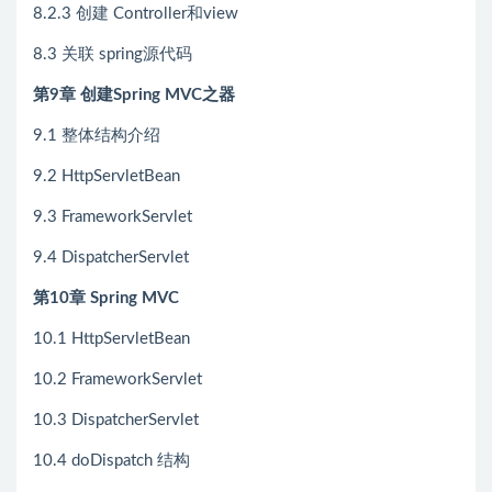
8.2.3 创建 Controller和view
8.3 关联 spring源代码
第9章 创建Spring MVC之器
9.1 整体结构介绍
9.2 HttpServletBean
9.3 FrameworkServlet
9.4 DispatcherServlet
第10章 Spring MVC
10.1 HttpServletBean
10.2 FrameworkServlet
10.3 DispatcherServlet
10.4 doDispatch 结构