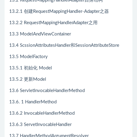
13.2 RequestMappingHandlerAdapter自身结构
13.2.1 创建RequestMappingHandler-Adapter之器
13.2.2 RequestMappingHandlerAdapter之用
13.3 ModelAndViewContainer
13.4 ScssionAttributesHandler和SessionAttributeStore
13.5 ModelFactory
13.5.1 初始化 Model
13.5.2 更新Model
13.6 ServletInvocableHandlerMethod
13.6. 1 HandlerMethod
13.6.2 InvocableHandlerMethod
13.6.3 ServetInvocableHandler
13.7 HandlerMethodArgumentResolver