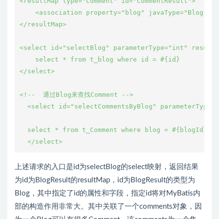
<resultMap type="Comment" id="CommentResult">

    <association property="blog" javaType="Blog" co
</resultMap>

<select id="selectBlog" parameterType="int" resultM
    select * from t_blog where id = #{id}

</select>

<!--  通过Blog来查找Comment -->

  <select id="selectCommentsByBlog" parameterType="
  select * from t_Comment where blog = #{blogId}

上述请求的入口是id为selectBlog的select映射，返回结果
为id为BlogResult的resultMap，id为BlogResult的类型为
Blog，其中指定了id的属性和字段，指定id将对MyBatis内
部的构造作用非常大。其中关联了一个comments对象，因