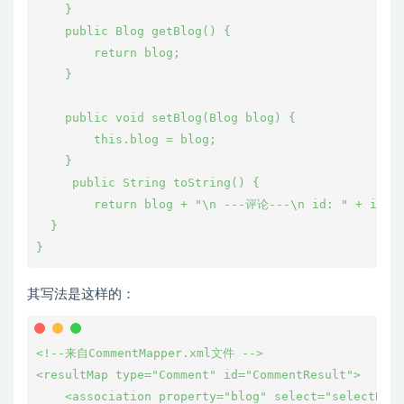
    }

    public Blog getBlog() {

        return blog;

    }

    public void setBlog(Blog blog) {

        this.blog = blog;

    }

     public String toString() {

        return blog + "\n ---评论---\n id: " + id + 
  }

其写法是这样的：
<!--来自CommentMapper.xml文件 -->

<resultMap type="Comment" id="CommentResult">

    <association property="blog" select="selectBlog