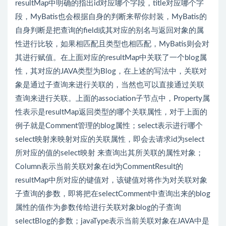
resultMap中明确的指出id对应哪个字段，title对应哪个字
段，MyBatis也会根据自身的判断来帮你封装，MyBatis的
自身判断是把查询的field或其对应的别名与返回对象的属
性进行比较，如果相匹配且类型也相匹配，MyBatis则会对
其进行赋值。在上面对应的resultMap中关联了一个blog属
性，其对应的JAVA类型为Blog，在上述的写法中，关联对
象是通过子查询来进行关联的，当然也可以直接通过关联
查询来进行关联。上面的association子节点中，Property属
性表示是resultMap返回类型的哪个关联属性，对于上面的
例子就是Comment管理的blog属性；select表示进行哪个
select映射来映射对应的关联属性，即会去请求id为select
所对应的值的select映射 来查询出其所关联的属性对象；
Column表示当前关联对象在id为CommentResult的
resultMap中所对应的键值对，该键值对将作为对关联对象
子查询的参数，即将把在selectComment中查询出来的blog
属性的值作为参数传给进行关联对象blog的子查询
selectBlog的参数；javaType表示当前关联对象在JAVA中是