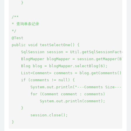
    }

/**

* 查询单条记录

*/

@Test

public void testSelectOne() {

    SqlSession session = Util.getSqlSessionFactory(
    BlogMapper blogMapper = session.getMapper(BlogM
    Blog blog = blogMapper.selectBlog(6);

    List<Comment> comments = blog.getComments();

    if (comments != null) {

        System.out.println("---Comments Size---" + 
        for (Comment comment : comments)

            System.out.println(comment);

    }

        session.close();
