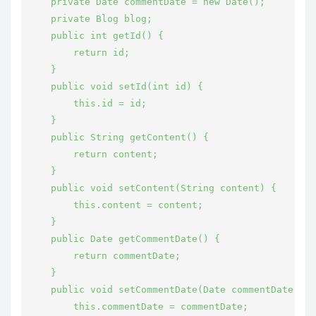
    private Date commentDate = new Date();

    private Blog blog;

    public int getId() {

        return id;

    }

    public void setId(int id) {

        this.id = id;

    }

    public String getContent() {

        return content;

    }

    public void setContent(String content) {

        this.content = content;

    }

    public Date getCommentDate() {

        return commentDate;

    }

    public void setCommentDate(Date commentDate) {

        this.commentDate = commentDate;
