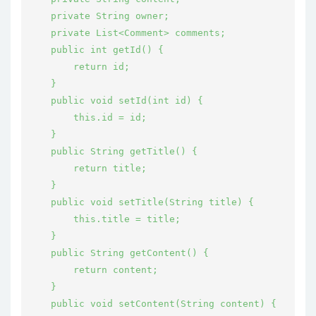
    private String owner;

    private List<Comment> comments;

    public int getId() {

        return id;

    }

    public void setId(int id) {

        this.id = id;

    }

    public String getTitle() {

        return title;

    }

    public void setTitle(String title) {

        this.title = title;

    }

    public String getContent() {

        return content;

    }

    public void setContent(String content) {
