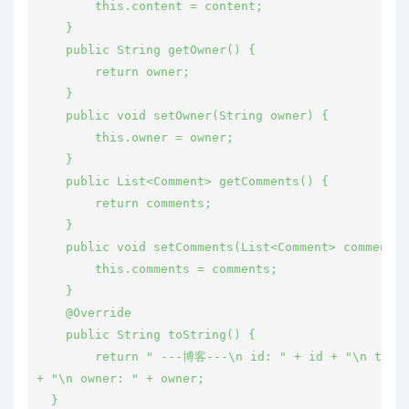
        this.content = content;

    }

    public String getOwner() {

        return owner;

    }

    public void setOwner(String owner) {

        this.owner = owner;

    }

    public List<Comment> getComments() {

        return comments;

    }

    public void setComments(List<Comment> comments)
        this.comments = comments;

    }

    @Override

    public String toString() {

        return " ---博客---\n id: " + id + "\n title
+ "\n owner: " + owner;

  }
