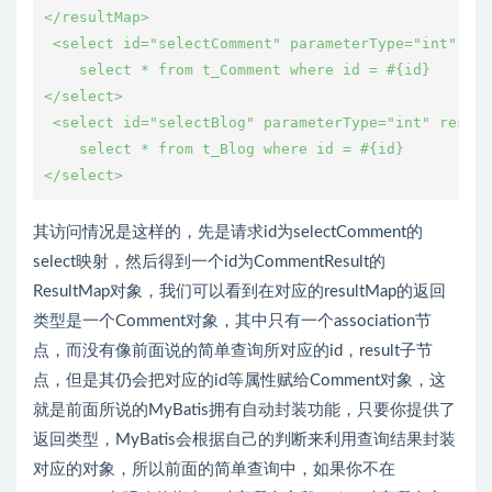
</resultMap>

 <select id="selectComment" parameterType="int" res
    select * from t_Comment where id = #{id}

</select>

 <select id="selectBlog" parameterType="int" result
    select * from t_Blog where id = #{id}

其访问情况是这样的，先是请求id为selectComment的
select映射，然后得到一个id为CommentResult的
ResultMap对象，我们可以看到在对应的resultMap的返回
类型是一个Comment对象，其中只有一个association节
点，而没有像前面说的简单查询所对应的id，result子节
点，但是其仍会把对应的id等属性赋给Comment对象，这
就是前面所说的MyBatis拥有自动封装功能，只要你提供了
返回类型，MyBatis会根据自己的判断来利用查询结果封装
对应的对象，所以前面的简单查询中，如果你不在