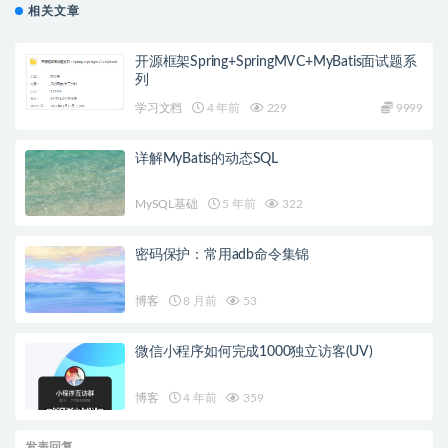
相关文章
开源框架Spring+SpringMVC+MyBatis面试题系
列
学习文档
4 年前
229
9999
详解MyBatis的动态SQL
MySQL基础
5 年前
322
密码保护：常用adb命令集锦
博客
8 月前
53
微信小程序如何完成1000独立访客(UV)
博客
4 年前
359
发表回复