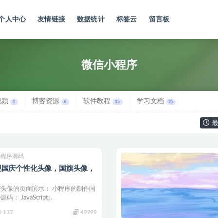
个人中心
友情链接
数据统计
标签云
留言板
微信小程序
视频
博客资源
软件教程
学习文档
1
6
15
25
最
小程序源码
现国庆个性化头像，国旗头像，
头像的页面演示： 小程序的制作国
JavaScript...
137
49999