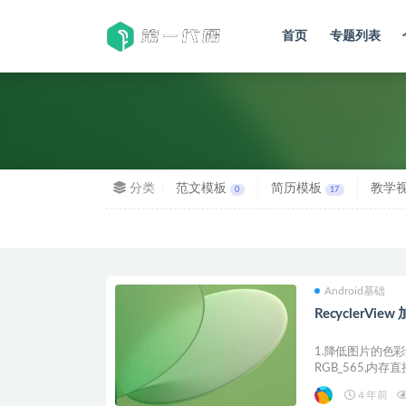
首页
专题列表
全部
分类
范文模板
简历模板
教学
0
17
Android基础
RecyclerV
1.降低图片的色彩解
RGB_565,内存直接
4 年前