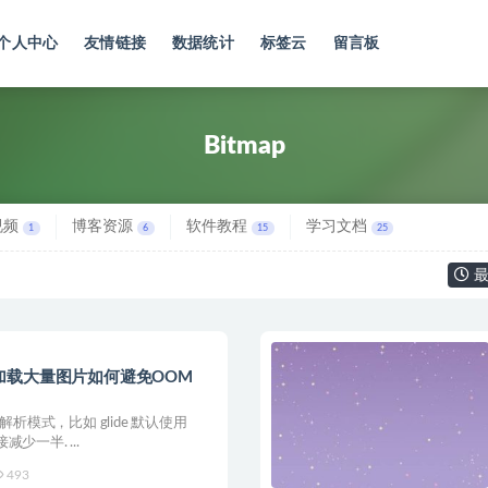
个人中心
友情链接
数据统计
标签云
留言板
Bitmap
视频
博客资源
软件教程
学习文档
1
6
15
25
最
iew 加载大量图片如何避免OOM
析模式，比如 glide 默认使用
减少一半. ...
493